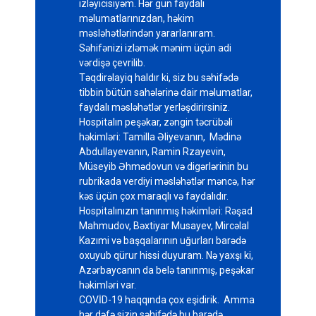
izləyicisiyəm. Hər gün faydalı
məlumatlarınızdan, həkim
məsləhətlərindən yararlanıram.
Səhifənizi izləmək mənim üçün adi
vərdişə çevrilib.
Təqdirəlayiq haldır ki, siz bu səhifədə
tibbin bütün sahələrinə dair məlumatlar,
faydalı məsləhətlər yerləşdirirsiniz.
Hospitalın peşəkar, zəngin təcrübəli
həkimləri: Tamilla Əliyevanın, Mədinə
Abdullayevanın, Ramin Rzayevin,
Müseyib Əhmədovun və digərlərinin bu
rubrikada verdiyi məsləhətlər məncə, hər
kəs üçün çox maraqlı və faydalıdır.
Hospitalınızın tanınmış həkimləri: Rəşad
Mahmudov, Bəxtiyar Musayev, Mircəlal
Kazımi və başqalarının uğurları barədə
oxuyub qürur hissi duyuram. Nə yaxşı ki,
Azərbaycanın da belə tanınmış, peşəkar
həkimləri var.
COVİD-19 haqqında çox eşidirik. Amma
hər dəfə sizin səhifədə bu barədə