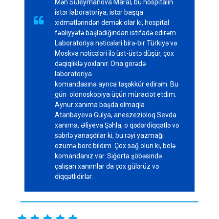
Mən Süleymanova Maral, bu hospitalın
istər laboratoriya, istər başqa

xidmətlərindən demək olar ki, hospital
fəaliyyətə başladığından istifadə edirəm.
Laboratoriya nəticələri birə-bir Türkiyə və
Moskva nəticələri ilə üst-üstə düşür, çox
dəqiqliklə yoxlanır. Ona görədə
laboratoriya
komandasına ayrıca təşəkkür edirəm. Bu
gün olonoskopiya üçün müraciət etdim.
Aynur xanıma başda olmaqla
Atanbayeva Gulya, aneszezioloq Sevda
xanıma, Əliyeva Şəhla, o qədərdiqqətlə və
səbrlə yanaşdılar ki, bu rəyi yazmağı
özümə borc bildim. Çox sağ olun ki, belə
komandanız var. Sığorta şöbəsində
çalışan xanımlar da çox gülərüz və
diqqətlidirlər.