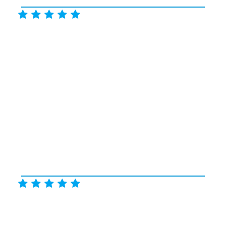









