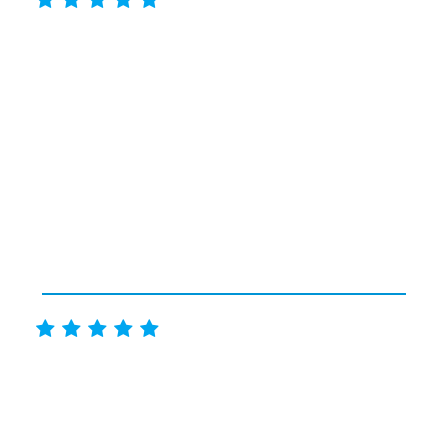









