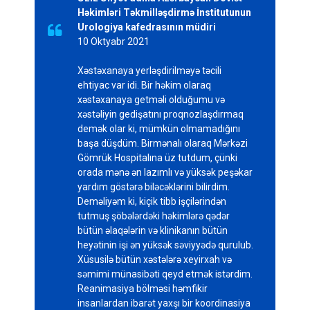
Həkimləri Təkmilləşdirmə İnstitutunun
Urologiya kafedrasının müdiri

10 Oktyabr 2021
Xəstəxanaya yerləşdirilməyə təcili
ehtiyac var idi. Bir həkim olaraq
xəstəxanaya getməli olduğumu və
xəstəliyin gedişatını proqnozlaşdırmaq
demək olar ki, mümkün olmamadığını
başa düşdüm. Birmənalı olaraq Mərkəzi
Gömrük Hospitalına üz tutdum, çünki
orada mənə ən lazımlı və yüksək peşəkar
yardım göstərə biləcəklərini bilirdim.
Deməliyəm ki, kiçik tibb işçilərindən
tutmuş şöbələrdəki həkimlərə qədər
bütün əlaqələrin və klinikanın bütün
heyətinin işi ən yüksək səviyyədə qurulub.
Xüsusilə bütün xəstələrə xeyirxah və
səmimi münasibəti qeyd etmək istərdim.
Reanimasiya bölməsi həmfikir
insanlardan ibarət yaxşı bir koordinasiya