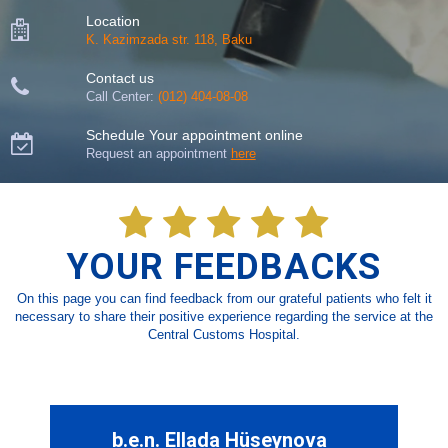
Location

K. Kazimzada str. 118, Baku
Contact us

Call Center:
(012) 404-08-08
Schedule Your appointment online

Request an appointment
here





YOUR FEEDBACKS
On this page you can find feedback from our grateful patients who felt it
necessary to share their positive experience regarding the service at the
Central Customs Hospital.
b.e.n. Ellada Hüseynova