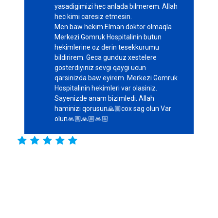
yasadigimizi hec anlada bilmerem. Allah
hec kimi caresiz etmesin.
Men baw hekim Elman doktor olmaqla
Merkezi Gomruk Hospitalinin butun
hekimlerine oz derin tesekkurumu
bildirirem. Geca gunduz xestelere
gosterdiyiniz sevgi qaygi ucun
qarsinizda baw eyirem. Merkezi Gomruk
Hospitalinin hekimleri var olasiniz.
Sayenizde anam bizimledi. Allah
haminizi qorusun🙏🏼cox sag olun Var
olun🙏🏼🙏🏼🙏🏼




