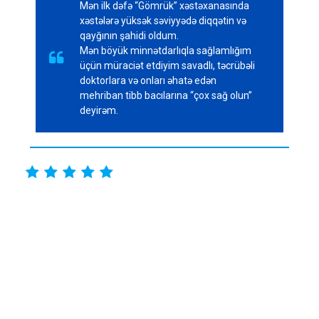
Mən ilk dəfə “Gömrük” xəstəxanasında
xəstələrə yüksək səviyyədə diqqətin və
qayğının şahidi oldum.
Mən böyük minnətdarlıqla sağlamlığım

üçün müraciət etdiyim savadlı, təcrübəli
doktorlara və onları əhatə edən
mehriban tibb bacılarına “çox sağ olun”
deyirəm.




