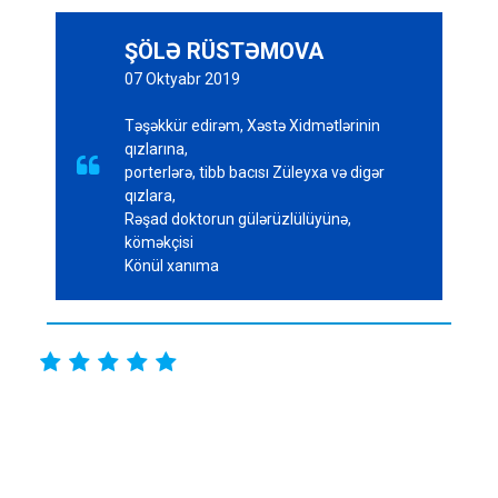
ŞÖLƏ RÜSTƏMOVA
07 Oktyabr 2019
Təşəkkür edirəm, Xəstə Xidmətlərinin
qızlarına,

porterlərə, tibb bacısı Züleyxa və digər
qızlara,
Rəşad doktorun gülərüzlülüyünə,
köməkçisi
Könül xanıma




