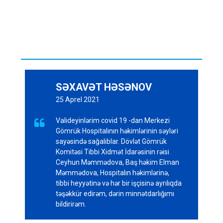
SƏXAVƏT HƏSƏNOV
25 Aprel 2021
Valideyinlərim covid 19 -dan Merkezi

Gömrük Hospitalının həkimlərinin səyləri
sayəsində sağalıblar. Dövlət Gömrük
Komitəsi Tibbi Xidmət İdarəsinin rəisi
Ceyhun Məmmədova, Baş həkim Elman
Məmmədova, Hospitalın həkimlərinə,
tibbi heyyətinə və hər bir işçisinə ayrılıqda
təşəkkür edirəm, dərin minnətdarlığımı
bildirirəm.