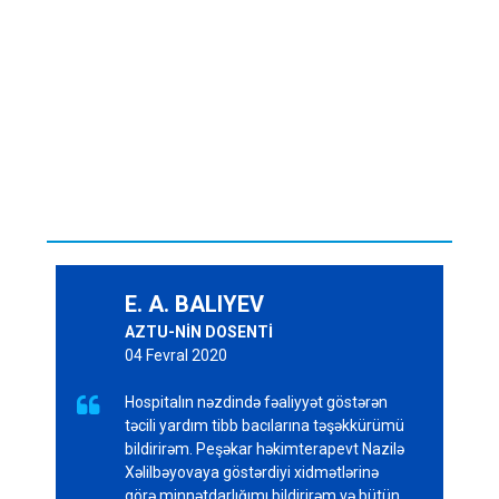
E. A. BALIYEV
AZTU-NİN DOSENTİ
04 Fevral 2020

Hospitalın nəzdində fəaliyyət göstərən
təcili yardım tibb bacılarına təşəkkürümü
bildirirəm. Peşəkar həkimterapevt Nazilə
Xəlilbəyovaya göstərdiyi xidmətlərinə
görə minnətdarlığımı bildirirəm və bütün