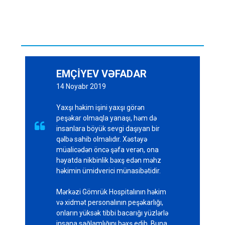
EMÇİYEV VƏFADAR
14 N
oyabr 2019
Yaxşı həkim işini yaxşı görən
peşəkar olmaqla yanaşı, həm də

insanlara böyük sevgi daşıyan bir
qəlbə sahib olmalıdır. Xəstəyə
müalicədən öncə şəfa verən, ona
həyatda nikbinlik bəxş edən məhz
həkimin ümidverici münasibətidir.
Mərkəzi Gömrük Hospitalının həkim
və xidmət personalının peşəkarlığı,
onların yüksək tibbi bacarığı yüzlərlə
insana sağlamlığını bəxş edib. Buna