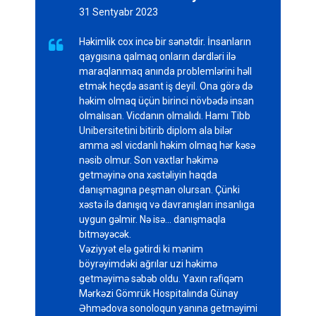
31 Sentyabr 2023
Həkimlik cox incə bir sənətdir. İnsanların

qaygısına qalmaq onların dərdləri ilə
maraqlanmaq anında problemlərini həll
etmək heçdə asant iş deyil. Ona görə də
həkim olmaq üçün birinci növbədə insan
olmalısan. Vicdanın olmalıdı. Hamı Tibb
Unibersitetini bitirib diplom ala bilər
amma əsl vicdanlı həkim olmaq hər kəsə
nəsib olmur. Son vaxtlar həkimə
getməyinə ona xəstəliyin haqda
danışmagına peşman olursan. Çünki
xəstə ilə danışıq və davranışları insanlıga
uygun gəlmir. Nə isə... danışmaqla
bitməyəcək.
Vəziyyət elə gətirdi ki mənim
böyrəyimdəki ağrılar uzi həkimə
getməyimə səbəb oldu. Yaxın rəfiqəm
Mərkəzi Gömrük Hospitalında Günay
Əhmədova sonoloqun yanına getməyimi