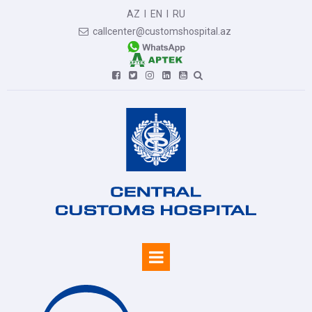
AZ
I
EN
I
RU
callcenter@customshospital.az






