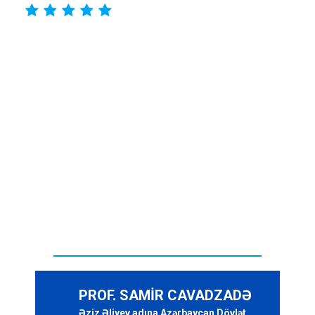





PROF. SAMİR CAVADZADƏ
Əziz Əliyev adına Azərbaycan Dövlət