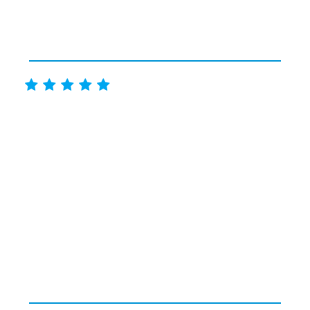




