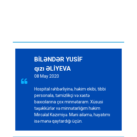
BİLƏNDƏR YUSİF
qızı ƏLİYEVA
08 May 2020

Hospital rəhbərliyinə, həkim ekibi, tibbi
personala, təmizlikçi və xəstə
baxıcılarına çox minnətaram. Xüsusi
təşəkkürlər və minnətarlığım həkim
Mircəlal Kazımiyə. Məni ailəmə, həyatımı
isə mənə qaytardığı üçün.