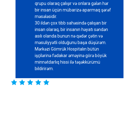
qrupu olaraq çalışır və onlara gələn hər
bir insan üçün mübarizə aparmaq şərəf
məsələsidir.
30 ildən çox tibb sahəsində çalışan bir
insan olaraq, bir insanın həyatı səndən
asılı olanda bunun nə qədər çətin və
məsuliyyətli olduğunu başa düşürəm.
Mərkəzi Gömrük Hospitalın bütün
işçilərinə fədakar əməyinə görə böyük
minnətdarlıq hissi ilə təşəkkürümü
bildirirəm.




