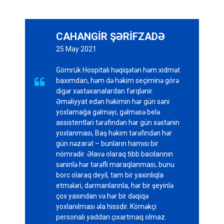
CAHANGİR ŞƏRİFZADƏ
25 May 2021
Gömrük Hospitalı həqiqətən həm xidmət

baxımdan, həm də həkim seçiminə görə
digər xəstəxanalardan fərqlənir.
Əməliyyat edən həkimin hər gün səni
yoxlamağa gəlməyi, gəlməsə belə
assistentləri tərəfindən hər gün xəstənin
yoxlanması, Baş həkim tərəfindən hər
gün nəzarət – bunların hamısı bir
nömrədir. Əlavə olaraq tibb bacılarının
səninlə hər tərəfli maraqlanması, bunu
borc olaraq deyil, tam bir yaxınlıqla
etmələri, dərmanlarınla, hər bir şeyinlə
çox yaxından və hər bir dəqiqə
yoxlanılması əla hissdir. Köməkçi
personalı yaddan çıxartmaq olmaz.