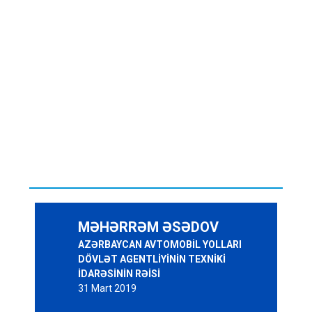
MƏHƏRRƏM ƏSƏDOV
AZƏRBAYCAN AVTOMOBİL YOLLARI
DÖVLƏT AGENTLİYİNİN TEXNİKİ
İDARƏSİNİN RƏİSİ
31 Mart 2019