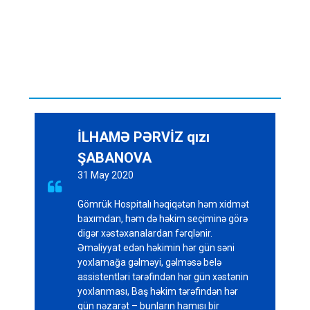
İLHAMƏ PƏRVİZ qızı
ŞABANOVA
31 May 2020

Gömrük Hospitalı həqiqətən həm xidmət
baxımdan, həm də həkim seçiminə görə
digər xəstəxanalardan fərqlənir.
Əməliyyat edən həkimin hər gün səni
yoxlamağa gəlməyi, gəlməsə belə
assistentləri tərəfindən hər gün xəstənin
yoxlanması, Baş həkim tərəfindən hər
gün nəzarət – bunların hamısı bir