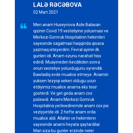
LALƏ RƏCƏBOVA
02 Mart 2021
Men anam Huseynova Aide Balaxan

qizinin Covid 19 xesteliyine yoluxmasi ve
Merkezi Gomruk Hospitalinin hekimleri
sayesinde sagalmasi haqqinda qisaca
yazmaq isteyerdim. Fevral ayinin ilk
gunleri idi. Anam ozunu narahat hiss
edirdi. Muayineden kecdikden sonra
onun xesteliye yoluxdugunu oyrendik.
Bawladiq evde mualice etmeye. Anamin
yuksen tezyiqi sekeri oldugu ucun
etdiyimiz mualice anama eks tesir
gosterdi. Ve get geda anam cox
pislewdi. Anami Merkezi Gomruk
Hospitalina yerlewdiremde anam cox pis
veziyyetde idi. 2 hefte anam orda
mualice aldi. Allahin ve hekimlerin
sayesinde anami heyata qaytardilar.
Man siza bu gunler erzinde neler