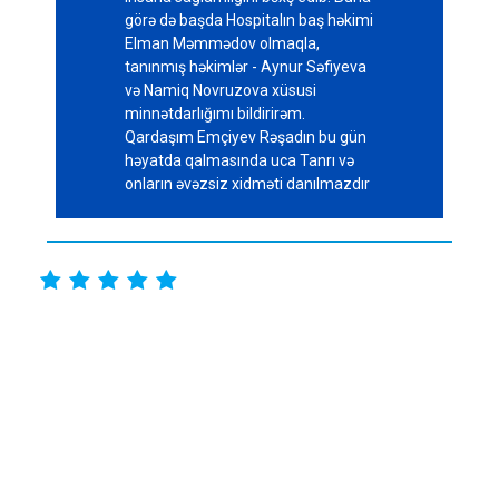
görə də başda Hospitalın baş həkimi
Elman Məmmədov olmaqla,
tanınmış həkimlər - Aynur Səfiyeva
və Namiq Novruzova xüsusi
minnətdarlığımı bildirirəm.
Qardaşım Emçiyev Rəşadın bu gün
həyatda qalmasında uca Tanrı və
onların əvəzsiz xidməti danılmazdır




