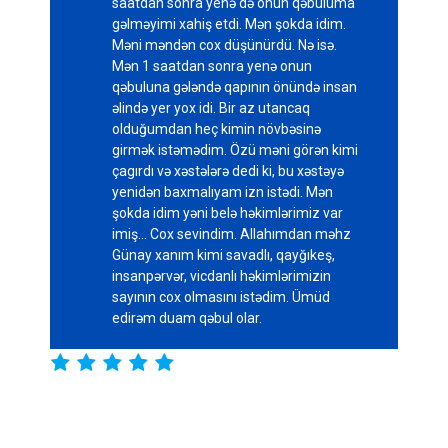
saatdan sonra yenə də onun qəbuluma
gəlməyimi xahiş etdi. Mən şokda idim.
Məni məndən cox düşünürdü. Nə isə.
Mən 1 saatdan sonra yenə onun
qəbuluna gələndə qapının önündə insan
əlində yer yox idi. Bir az utancaq
olduğumdan heç kimin növbəsinə
girmək istəmədim. Özü məni görən kimi
çagırdı və xəstələrə dedi ki, bu xəstəyə
yenidən baxmalıyam izn istədi. Mən
şokda idim yəni belə həkimlərimiz var
imiş... Cox sevindim. Allahımdan məhz
Günay xanım kimi savadlı, qayğıkeş,
insanpərvər, vicdanlı həkimlərimizin
sayının cox olmasını istədim. Ümüd
edirəm duam qəbul olar.




