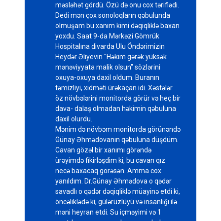
məsləhət gördü. Özü də onu cox təriflədi.
Dedi mən çox sonoloqların qəbulunda
olmuşam bu xanım kimi dəqiqliklə baxan
yoxdu. Saat 9-da Mərkəzi Gömrük
Hospitalına divarda Ulu Öndərimizin
Heydər Əliyevin "Həkim gərək yüksək
mənəviyyata malik olsun" sözlərini
oxuya-oxuya daxil oldum. Buranın
təmizliyi, xidməti ürəkaçan idi. Xəstələr
öz növbələrini monitorda görür və heç bir
dava- dalaş olmadan həkimin qəbuluna
daxil olurdu.
Mənim də növbəm monitorda görünəndə
Günay Əhmədovanın qəbuluna düşdüm.
Cavan gözəl bir xanımı görəndə
ürəyimdə fikirləşdim ki, bu cavan qız
necə baxacaq görəsən. Amma cox
yanıldım. Dr.Günay Əhmədova o qədər
savadlı o qədər dəqiqliklə müayinə etdi ki,
öncəliklədə ki, gülərüzlüyü və insanlığı ilə
məni heyran etdi. Su içməyimi və 1