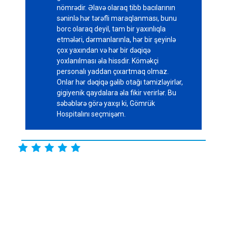
nömrədir. Əlavə olaraq tibb bacılarının
səninlə hər tərəfli maraqlanması, bunu
borc olaraq deyil, tam bir yaxınlıqla
etmələri, dərmanlarınla, hər bir şeyinlə
çox yaxından və hər bir dəqiqə
yoxlanılması əla hissdir. Köməkçi
personalı yaddan çıxartmaq olmaz.
Onlar hər dəqiqə gəlib otağı təmizləyirlər,
gigiyenik qaydalara əla fikir verirlər. Bu
səbəblərə görə yaxşı ki, Gömrük
Hospitalını seçmişəm.




