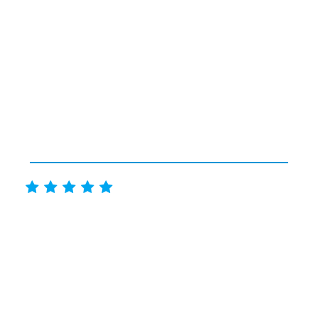




