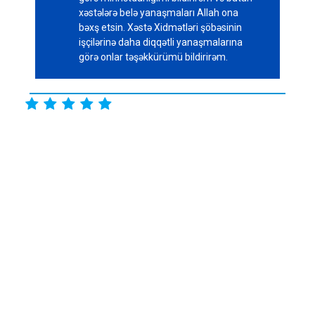
xəstələrə belə yanaşmaları Allah ona
bəxş etsin. Xəstə Xidmətləri şöbəsinin
işçilərinə daha diqqətli yanaşmalarına
görə onlar təşəkkürümü bildirirəm.




