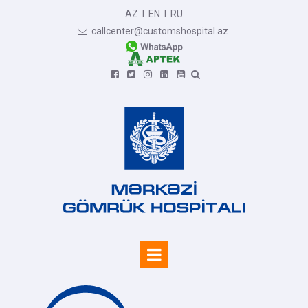
AZ
I
EN
I
RU
callcenter@customshospital.az






