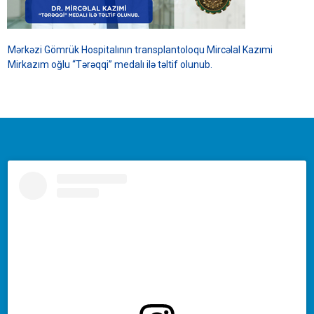
Mərkəzi Gömrük Hospitalının transplantoloqu Mircəlal Kazımi
Mirkazım oğlu “Tərəqqi” medalı ilə təltif olunub.