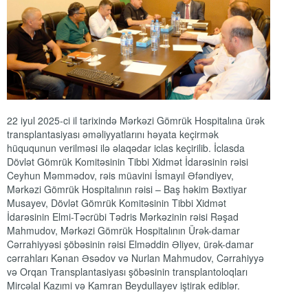
22 iyul 2025-ci il tarixində Mərkəzi Gömrük Hospitalına ürək
transplantasiyası əməliyyatlarını həyata keçirmək
hüququnun verilməsi ilə əlaqədar iclas keçirilib. İclasda
Dövlət Gömrük Komitəsinin Tibbi Xidmət İdarəsinin rəisi
Ceyhun Məmmədov, rəis müavini İsmayıl Əfəndiyev,
Mərkəzi Gömrük Hospitalının rəisi – Baş həkim Bəxtiyar
Musayev, Dövlət Gömrük Komitəsinin Tibbi Xidmət
İdarəsinin Elmi-Təcrübi Tədris Mərkəzinin rəisi Rəşad
Mahmudov, Mərkəzi Gömrük Hospitalının Ürək-damar
Cərrahiyyəsi şöbəsinin rəisi Elməddin Əliyev, ürək-damar
cərrahları Kənan Əsədov və Nurlan Mahmudov, Cərrahiyyə
və Orqan Transplantasiyası şöbəsinin transplantoloqları
Mircəlal Kazımi və Kamran Beydullayev iştirak ediblər.