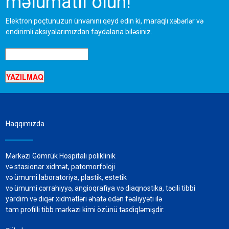
məlumatlı olun!
Elektron poçtunuzun ünvanını qeyd edin ki, maraqlı xəbərlər və
endirimli aksiyalarımızdan faydalana biləsiniz.
Haqqımızda
Mərkəzi Gömrük Hospitalı poliklinik
və stasionar xidmət, patomorfoloji
və ümumi laboratoriya, plastik, estetik
və ümumi cərrahiyyə, angioqrafiya və diaqnostika, təcili tibbi
yardım və diqər xidmətləri əhatə edən fəaliyyəti ilə
tam profilli tibb mərkəzi kimi özünü təsdiqləmişdir.