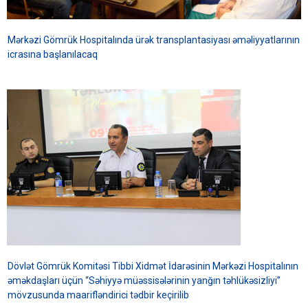
Mərkəzi Gömrük Hospitalında ürək transplantasiyası əməliyyatlarının
icrasına başlanılacaq
Dövlət Gömrük Komitəsi Tibbi Xidmət İdarəsinin Mərkəzi Hospitalının
əməkdaşları üçün “Səhiyyə müəssisələrinin yanğın təhlükəsizliyi”
mövzusunda maarifləndirici tədbir keçirilib