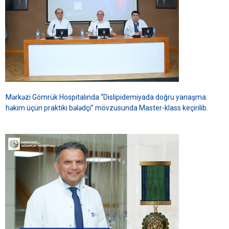
Mərkəzi Gömrük Hospitalında “Dislipidemiyada doğru yanaşma:
həkim üçün praktiki bələdçi” mövzusunda Master-klass keçirilib.