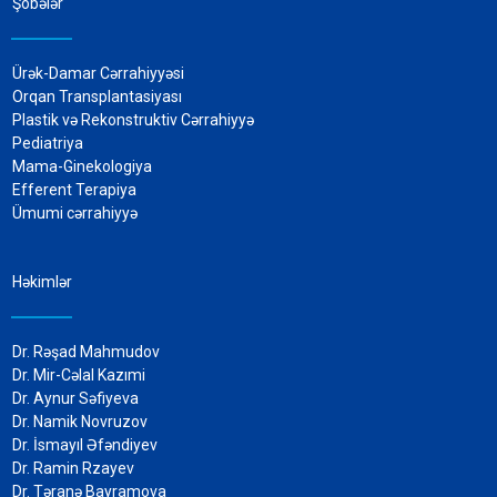
Şöbələr
Ürək-Damar Cərrahiyyəsi
Orqan Transplantasiyası
Plastik və Rekonstruktiv Cərrahiyyə
Pediatriya
Mama-Ginekologiya
Efferent Terapiya
Ümumi cərrahiyyə
Həkimlər
Dr. Rəşad Mahmudov
Dr. Mir-Cəlal Kazımi
Dr. Aynur Səfiyeva
Dr. Namik Novruzov
Dr. İsmayıl Əfəndiyev
Dr. Ramin Rzayev
Dr. Təranə Bayramova