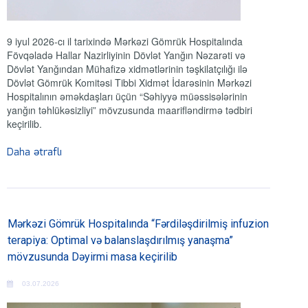
9 iyul 2026-cı il tarixində Mərkəzi Gömrük Hospitalında
Fövqəladə Hallar Nazirliyinin Dövlət Yanğın Nəzarəti və
Dövlət Yanğından Mühafizə xidmətlərinin təşkilatçılığı ilə
Dövlət Gömrük Komitəsi Tibbi Xidmət İdarəsinin Mərkəzi
Hospitalının əməkdaşları üçün “Səhiyyə müəssisələrinin
yanğın təhlükəsizliyi” mövzusunda maarifləndirmə tədbiri
keçirilib.
Daha ətraflı
Mərkəzi Gömrük Hospitalında “Fərdiləşdirilmiş infuzion
terapiya: Optimal və balanslaşdırılmış yanaşma”
mövzusunda Dəyirmi masa keçirilib
03.07.2026