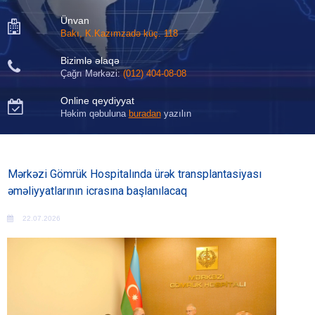
Ünvan

Bakı, K.Kazımzadə küç. 118
Bizimlə əlaqə

Çağrı Mərkəzi:
(012) 404-08-08
Online qeydiyyat

Həkim qəbuluna
buradan
yazılın
Mərkəzi Gömrük Hospitalında ürək transplantasiyası
əməliyyatlarının icrasına başlanılacaq
22.07.2026