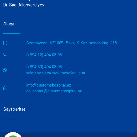
Dr. Sədi Allahverdiyev
Əlaqə

Azərbaycan, AZ1065, Bakı, K.Kazımzadə küç. 118
(+994 12) 404 08 08

(+994 50) 404 08 08

yalnız yazılı və səsli mesajlar üçün
info@customshospital.az

callcenter@customshospital.az
Sayt xəritəsi