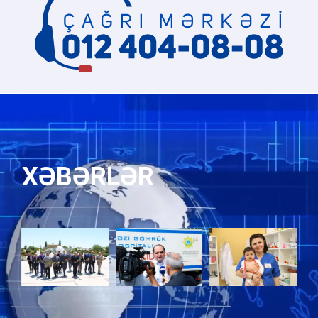
XƏBƏRLƏR