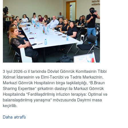
3 iyul 2026-cı il tarixində Dövlət Gömrük Komitəsinin Tibbi
Xidmət İdarəsinin və Elmi-Təcrübi və Tədris Mərkəzinin,
Mərkəzi Gömrük Hospitalının birgə təşkilatçılığı, “B.Braun
Sharing Expertise” şirkətinin dəstəyi ilə Mərkəzi Gömrük
Hospitalında "Fərdiləşdirilmiş infuzion terapiya: Optimal və
balanslaşdırılmış yanaşma" mövzusunda Dəyirmi masa
keçirilib.
Daha ətraflı