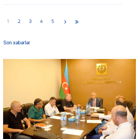
1
2
3
4
5
Son xəbərlər