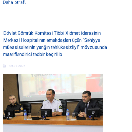
Daha ətraflı
Dövlət Gömrük Komitəsi Tibbi Xidmət İdarəsinin
Mərkəzi Hospitalının əməkdaşları üçün “Səhiyyə
müəssisələrinin yanğın təhlükəsizliyi” mövzusunda
maarifləndirici tədbir keçirilib
09.07.2026