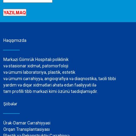
Haqqımızda
Mərkəzi Gömrük Hospitalı poliklinik
və stasionar xidmət, patomorfoloji
və ümumi laboratoriya, plastik, estetik
və ümumi cərrahiyyə, angioqrafiya və diaqnostika, təcili tibbi
yardım və diqər xidmətləri əhatə edən fəaliyyəti ilə
tam profilli tibb mərkəzi kimi özünü təsdiqləmişdir.
Şöbələr
Ürək-Damar Cərrahiyyəsi
Orqan Transplantasiyası
Plastik və Rekonstruktiv Cərrahiyyə