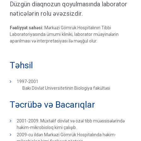
Düzgün diaqnozun qoyulmasında laborator
nəticələrin rolu əvəzsizdir.
Fəaliyyət sahəsi:
Mərkəzi Gömrük Hospitalının Tibbi
Laboratoriyasında ümumi kliniki, laborator müayinələrin
aparılması və interpretasiyası ilə məşğul olur.
Təhsil
1997-2001
Bakı Dövlət Universitetinin Biologiya fakültəsi
Təcrübə və Bacarıqlar
2001-2009. Müxtəlif dövlət və özəl tibb müəssisələrində
həkim-mikrobioloq kimi çalışıb.
2009-cu ildən Mərkəzi Gömrük Hospitalında həkim-