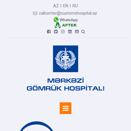
AZ
I
EN
I
RU
callcenter@customshospital.az






