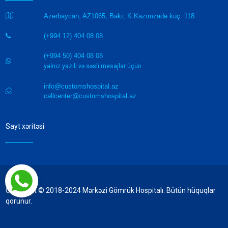

Azərbaycan, AZ1065, Bakı, K.Kazımzadə küç. 118
(+994 12) 404 08 08

(+994 50) 404 08 08

yalnız yazılı və səsli mesajlar üçün
info@customshospital.az

callcenter@customshospital.az
Sayt xəritəsi
Copyright © 2018-2024 Mərkəzi Gömrük Hospitalı. Bütün hüquqlar
qorunur.