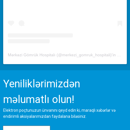
Mərkəzi Gömrük Hospitalı (@merkezi_gomruk_hospitali)'in paylaştığı bir gönderi
Yeniliklərimizdən
məlumatlı olun!
Elektron poçtunuzun ünvanını qeyd edin ki, maraqlı xəbərlər və
endirimli aksiyalarımızdan faydalana biləsiniz.