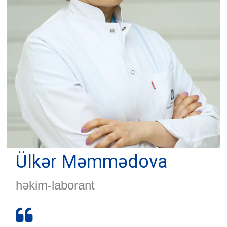
Ülkər Məmmədova
həkim-laborant
