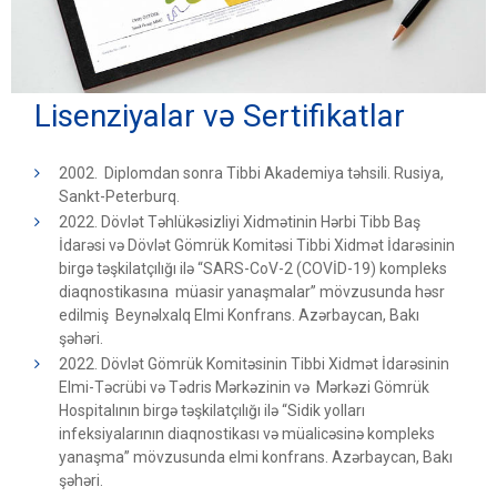
Lisenziyalar və Sertifikatlar
2002. Diplomdan sonra Tibbi Akademiya təhsili. Rusiya,
Sankt-Peterburq.
2022. Dövlət Təhlükəsizliyi Xidmətinin Hərbi Tibb Baş
İdarəsi və Dövlət Gömrük Komitəsi Tibbi Xidmət İdarəsinin
birgə təşkilatçılığı ilə “SARS-CoV-2 (COVİD-19) kompleks
diaqnostikasına müasir yanaşmalar” mövzusunda həsr
edilmiş Beynəlxalq Elmi Konfrans. Azərbaycan, Bakı
şəhəri.
2022. Dövlət Gömrük Komitəsinin Tibbi Xidmət İdarəsinin
Elmi-Təcrübi və Tədris Mərkəzinin və Mərkəzi Gömrük
Hospitalının birgə təşkilatçılığı ilə “Sidik yolları
infeksiyalarının diaqnostikası və müalicəsinə kompleks
yanaşma” mövzusunda elmi konfrans. Azərbaycan, Bakı
şəhəri.