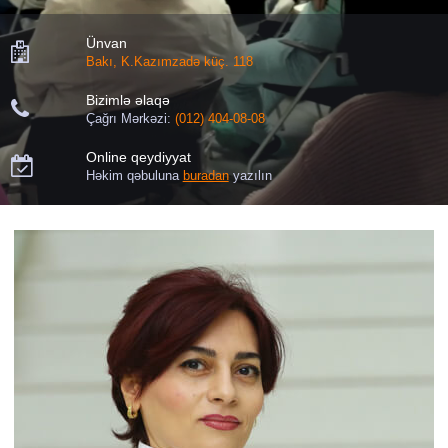
Ünvan

Bakı, K.Kazımzadə küç. 118
Bizimlə əlaqə

Çağrı Mərkəzi:
(012) 404-08-08
Online qeydiyyat

Həkim qəbuluna
buradan
yazılın