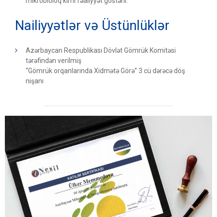
mikrobioloq kimi fəaliyyət göstərir.
Nailiyyətlər və Üstünlüklər
Azərbaycan Respublikası Dövlət Gömrük Komitəsi
tərəfindən verilmiş
“Gömrük orqanlarında Xidmətə Görə” 3 cü dərəcə döş
nişanı