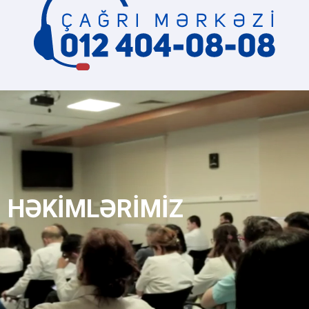
HƏKİMLƏRİMİZ