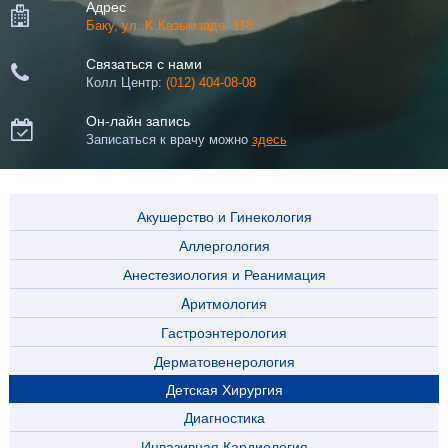
Адрес

Баку, ул. K.Казымзаде. 118
Связаться с нами

Колл Центр:
(012) 404-08-08
Он-лайн запись

Записаться к врачу можно
здесь
Акушерство и Гинекология
Аллергология
Анестезиология и Реанимация
Aритмология
Гастроэнтерология
Дерматовенерология
Детская Хирургия
Диагностика
Инвазивная Кардиология