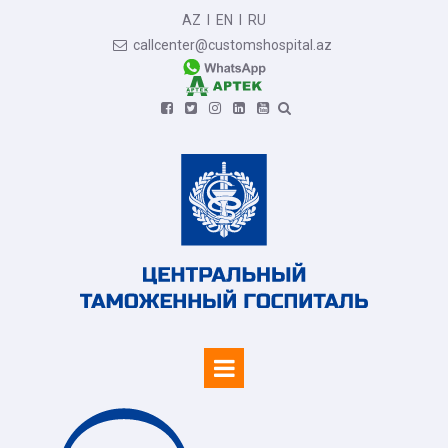
AZ
I
EN
I
RU
callcenter@customshospital.az






