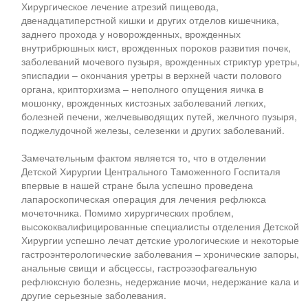
Хирургическое лечение атрезий пищевода,
двенадцатиперстной кишки и других отделов кишечника,
заднего прохода у новорожденных, врожденных
внутрибрюшных кист, врожденных пороков развития почек,
заболеваний мочевого пузыря, врожденных стриктур уретры,
эписпадии – окончания уретры в верхней части полового
органа, крипторхизма – неполного опущения яичка в
мошонку, врожденных кистозных заболеваний легких,
болезней печени, желчевыводящих путей, желчного пузыря,
поджелудочной железы, селезенки и других заболеваний.
Замечательным фактом является то, что в отделении
Детской Хирургии Центрального Таможенного Госпиталя
впервые в нашей стране была успешно проведена
лапароскопическая операция для лечения рефлюкса
мочеточника. Помимо хирургических проблем,
высококвалифицированные специалисты отделения Детской
Хирургии успешно лечат детские урологические и некоторые
гастроэнтерологические заболевания – хронические запоры,
анальные свищи и абсцессы, гастроэзофагеальную
рефлюксную болезнь, недержание мочи, недержание кала и
другие серьезные заболевания.