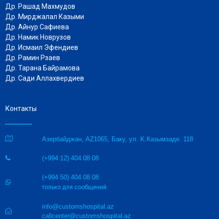
Др. Рашад Махмудов
Др. Мирджалал Казыми
Др. Айнур Сафиева
Др. Намик Новрузов
Др.
Исмаил Эфендиев
Др. Рамин Рзаев
Др. Тарана Байрамова
Др. Сади Аллахвердиев
Контакты

Азербайджан, AZ1065, Баку, ул. K.Казымзаде. 118
(+994 12) 404 08 08

(+994 50) 404 08 08

только для сообщений
info@customshospital.az

callcenter@customshospital.az