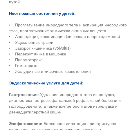
путей.
Неотложные состояния у детей:
• Проглатывание инородного тела и аспирация инородного
тела, проглатывание химически активных веществ
• Аппендицит, инвагинация (кишечная непроходимость)
• Ущемленные грыжи
• Заворот кишечника (volvulus)
• Перекрут яичка в мошонке
• Пневмоторакс
• Гемоторакс
• Желудочные и кишечные кровотечения
Эндоскопические услуги для детей:
Гастроскопия:
Удаление инородного тела из желудка,
диагностика гастроэзофагеальной рефлюксной болезни и
гастродуоденита, а также взятие биоптатов из желудка и
двенадцатиперстной кишки.
Эзофагоскопия:
Баллонная дилатация при стриктурах
пищевода, эндоскопическое лечение варикозно