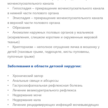
мочеиспускательного канала
• Гипоспадия – прекращение мочеиспускательного канала
в нижней части полового органа
• Эписпадия – прекращение мочеиспускательного канала
в верхней части полового органа
• Обрезание
• Аномалии наружных половых органов у мальчиков
(искривления, слишком короткие и окруженные жировой
тканью)
• Крипторхизм – неполное опущение яичка в мошонку у
детей (паховые грыжи, гидроцеле, кисты пуповины,
пупочные грыжи)
Заболевания в области детской хирургии:
• Хронический запор
• Анальные свищи и абсцессы
• Гастроэзофагеальная рефлюксная болезнь
• Лечение везикоуретрального рефлюкса
• Недержание мочи
• Недержание кала
• Лечение рецидивирующих инфекций мочевыводящих