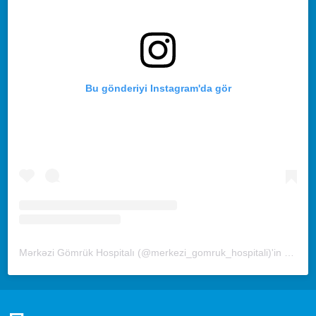
Bu gönderiyi Instagram'da gör
Mərkəzi Gömrük Hospitalı (@merkezi_gomruk_hospitali)'in paylaştığı bir gönderi