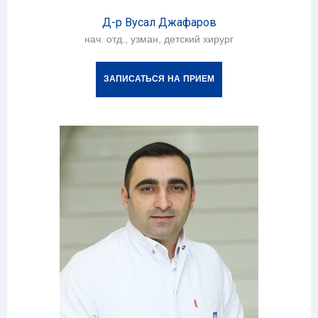
Д-р Вусал Джафаров
нач. отд., узман, детский хирург
ЗАПИСАТЬСЯ НА ПРИЕМ