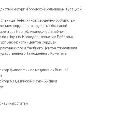
удистый хирург «Городской Больницы» Турецкой
Больница Нефтяников, сердечно-сосудистый
елением сердечно-сосудистых болезней.
иректора Республиканского Лечебно-
а по «Научно-Исследовательским Работам»,
ург Бакинского «Центра Сердца».
рактического и Учебного Центра Управления
ударственного Таможенного Комитета
Доктор философии по медицине» Высшей
ии
Доктор медицинских наук» Высшей
ии
х научных статей