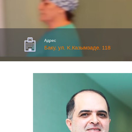

Адрес
Баку, ул. K.Казымзаде. 118