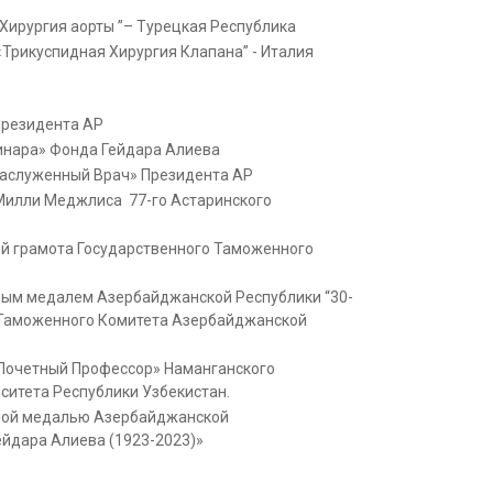
«Хирургия аорты ”– Турецкая Республика
«Трикуспидная Хирургия Клапана” - Италия
Президента АР
инара» Фонда Гейдара Алиева
Заслуженный Врач» Президента АР
Милли Меджлиса 77-го Астаринского
й грамота Государственного Таможенного
ым медалем Азербайджанской Республики “30-
 Таможенного Комитета Азербайджанской
«Почетный Профессор» Наманганского
ситета Республики Узбекистан.
ной медалью Азербайджанской
ейдара Алиева (1923-2023)»