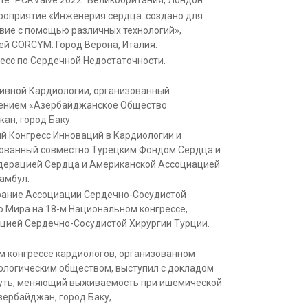
оприятие «Инженерия сердца: создано для
вие с помощью различных технологий»,
й CORCYM. Город Верона, Италия.
ресс по Сердечной Недостаточности.
зивной Кардиологии, организованный
нием «Азербайджанское Общество
ан, город Баку.
й Конгресс Инноваций в Кардиологии и
зованный совместно Турецким Фондом Сердца и
дерацией Сердца и Американской Ассоциацией
тамбул.
рание Ассоциации Сердечно-Сосудистой
о Мира на 18-м Национальном конгрессе,
цией Сердечно-Сосудистой Хирургии Турции.
м конгрессе кардиологов, организованном
логическим обществом, выступил с докладом
путь, меняющий выживаемость при ишемической
зербайджан, город Баку,