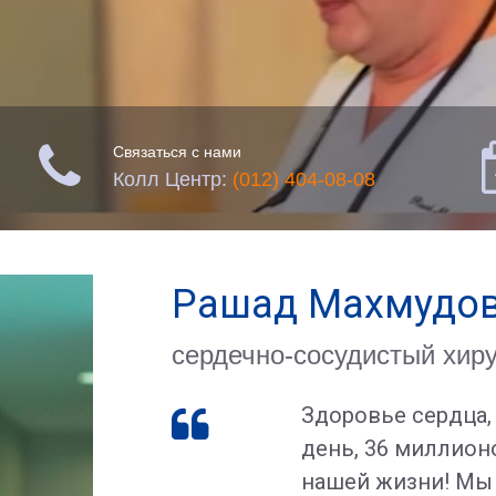

Связаться с нами
Колл Центр:
(012) 404-08-08
Рашад Махмудов,
сердечно-сосудистый хиру
Здоровье сердца, 

день, 36 миллионо
нашей жизни! Мы 