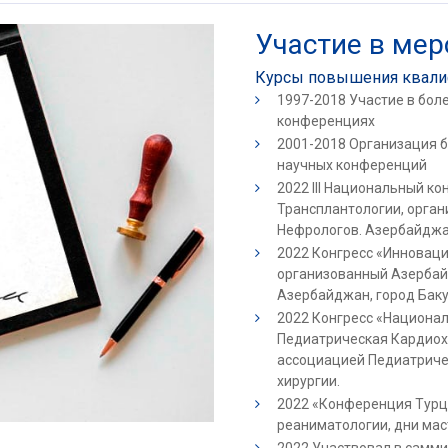
Участие в ме
Курсы повышения квал
1997-2018 Участие в бо
конференциях
2001-2018 Организация 
научных конференций
2022 III Национальный ко
Трансплантологии, орга
Нефрологов. Азербайджан
2022 Конгресс «Инноваци
организованный Азерба
Азербайджан, город Бак
2022 Конгресс «Национа
Педиатрическая Кардиох
ассоциацией Педиатриче
хирургии.
2022 «Конференция Турц
реаниматологии, дни мас
2022 Участвовал в самми