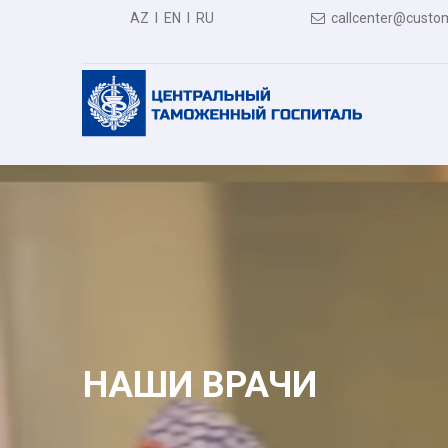
AZ
I
EN
I
RU
callcenter@custom

НАШИ ВРАЧИ