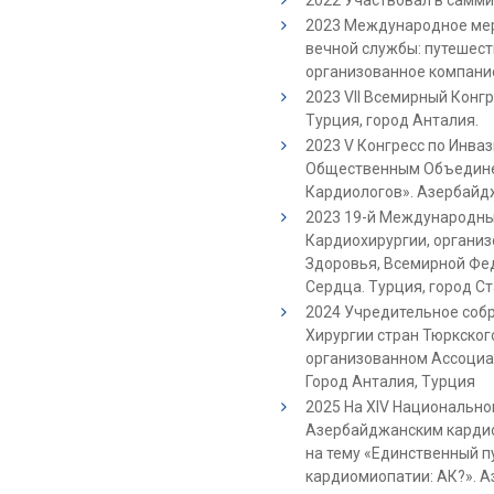
2023 Международное мер
вечной службы: путешест
организованное компание
2023 VII Всемирный Конг
Турция, город Анталия.
2023 V Конгресс по Инва
Общественным Объедине
Кардиологов». Азербайдж
2023 19-й Международны
Кардиохирургии, органи
Здоровья, Всемирной Фе
Сердца. Турция, город С
2024 Учредительное соб
Хирургии стран Тюркског
организованном Ассоциа
Город Анталия, Турция
2025 На XIV Национально
Азербайджанским кардио
на тему «Единственный 
кардиомиопатии: АК?». А