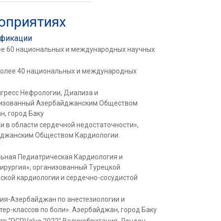
роприятиях
ификации
лее 60 национальных и международных научных
более 40 национальных и международных
нгресс Нефрологии, Диализа и
низованный Азербайджанским Обществом
, город Баку
и в области сердечной недостаточности»,
йджанским Обществом Кардиологии.
у
льная Педиатрическая Кардиология и
ирургия», организованный Турецкой
ской кардиологии и сердечно-сосудистой
ия-Азербайджан по анестезиологии и
тер-классов по боли». Азербайджан, город Баку
те "PCRValve 2022" Великобритания, Лондон.