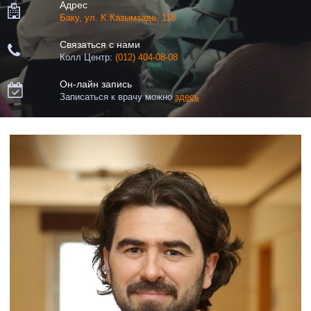
Адрес

Баку, ул. K.Казымзаде. 118
Связаться с нами

Колл Центр:
(012) 404-08-08
Он-лайн запись

Записаться к врачу можно
здесь