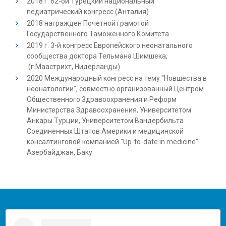
2018 г. 62-ой Турецкий национальный
педиатрический конгресс (Анталия)
2018 награжден Почетной грамотой
Государственного Таможенного Комитета
2019 г. 3-й конгресс Европейского неонатального
сообщества доктора Тельмана Шимшека,
(г.Маастрихт, Нидерланды)
2020 Международный конгресс на тему "Новшества в
неонатологии", совместно организованный Центром
Общественного Здравоохранения и Реформ
Министерства Здравоохранения, Университетом
Анкары Турции, Университетом Вандербильта
Соединенных Штатов Америки и медицинской
консалтинговой компанией "Up-to-date in medicine".
Азербайджан, Баку