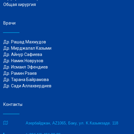
Общая хирургия
Врачи
Др. Рашад Махмудов
Др. Мирджалал Казыми
Др. Айнур Сафиева
Др. Намик Новрузов
Др.
Исмаил Эфендиев
Др. Рамин Рзаев
Др. Тарана Байрамова
Др. Сади Аллахвердиев
Контакты

Азербайджан, AZ1065, Баку, ул. K.Казымзаде. 118