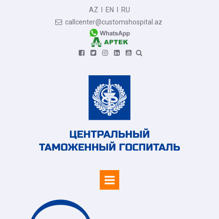
AZ
I
EN
I
RU
callcenter@customshospital.az






