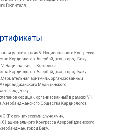
го Госпиталя.
ертификаты
очная реанимация» VI Национального Конгресса
тва Кардиологов. Азербайджан, город Баку.
 VI Национального Конгресса
тва Кардиологов. Азербайджан, город Баку.
 «Мерцательная аритмия», организованный
 Азербайджанского Медицинского
ан, город Баку.
лапанов сердца», организованный в рамках VIII
а Азербайджанского Общества Кардиологов.
.
я ЭКГ с клиническими случаями»,
х Х Национального Конгресса Азербайджанского
зербайджан, город Баку.