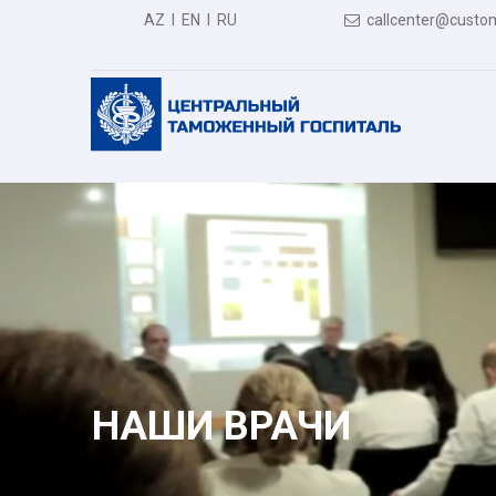
AZ
I
EN
I
RU
callcenter@custom

НАШИ ВРАЧИ