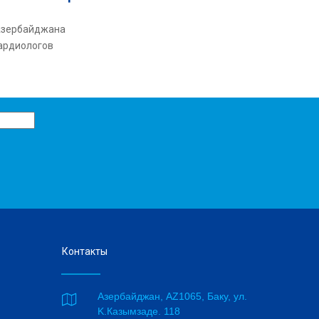
Азербайджана
ардиологов
Контакты
Азербайджан, AZ1065, Баку, ул.

K.Казымзаде. 118