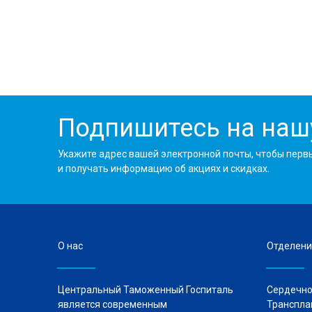
Подпишитесь на наш
Укажите адрес вашей электронной почты, чтобы перв
и получать информацию об акциях и скидках.
О нас
Отделени
Центральный Таможенный Госпиталь
Сердечно
является современным
Транспла