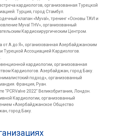
встреча кардиологов, организованная Турецкой
ацией. Турция, город Стамбул.
рдечный клапан «Myval», тренинг «Основы TAVI и
новление Myval THV», организованный
тельским Кардиохирургическим Центром.
 от А до Я», организованная Азербайджанским
и Турецкой Ассоциацией Кардиологов.
.
ервенционной кардиологии, организованная
вом Кардиологов. Азербайджан, город Баку.
инималистский подход», организованный
андия. Франция, Руан.
те "PCRValve 2022" Великобритания, Лондон.
зивной Кардиологии, организованный
нием «Азербайджанское Общество
ан, город Баку.
ганизациях