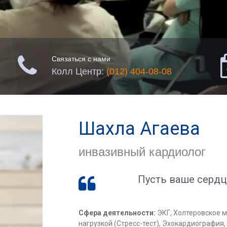

Связаться с нами
Колл Центр:
(012) 404-08-08
Шахла Агаева
инвазивный кардиолог
Пусть ваше сердц

Сфера деятельности:
ЭКГ, Холтеровское 
нагрузкой (Стресс-тест), Эхокардиография