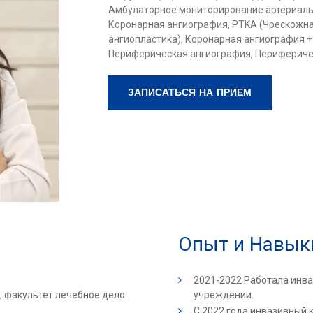
Амбулаторное мониторирование артериаль
Коронарная ангиография, PTKA (Чрескожн
ангиопластика), Коронарная ангиография +
Периферическая ангиография, Перифериче
ЗАПИСАТЬСЯ НА ПРИЕМ
Опыт и Навы
2021-2022 Работала инв
 факультет лечебное дело
учреждении.
С 2022 года инвазивный 