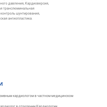
ного давления, Кардиоверсия,
ая транслюминальная
 контроль шунтирования,
ская ангиопластика.
ки
азивным кардиологом в частном медицинском
кардиолог в отделении Кардиологии