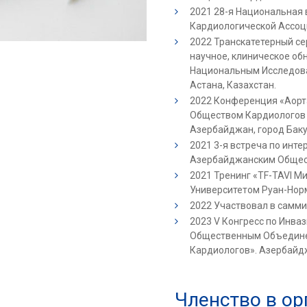
2021 28-я Национальная 
Кардиологической Ассоци
2022 Транскатетерный се
научное, клиническое об
Национальным Исследова
Астана, Казахстан.
2022 Конференция «Аорта
Обществом Кардиологов 
Азербайджан, город Баку
2021 3-я встреча по инт
Азербайджанским Общест
2021 Тренинг «TF-TAVI М
Университетом Руан-Норм
2022 Участвовал в самми
2023 V Конгресс по Инва
Общественным Объедине
Кардиологов». Азербайдж
Членство в ор