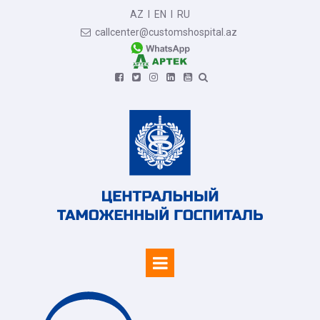
AZ
I
EN
I
RU
callcenter@customshospital.az






