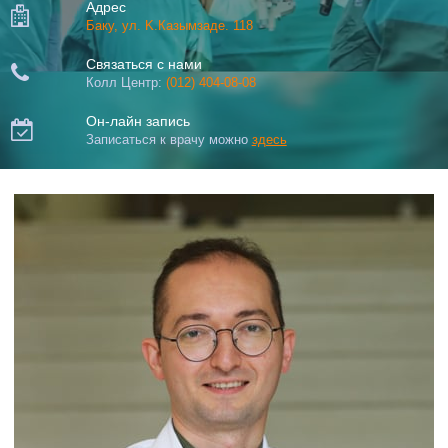
Адрес

Баку, ул. K.Казымзаде. 118
Связаться с нами

Колл Центр:
(012) 404-08-08
Он-лайн запись

Записаться к врачу можно
здесь