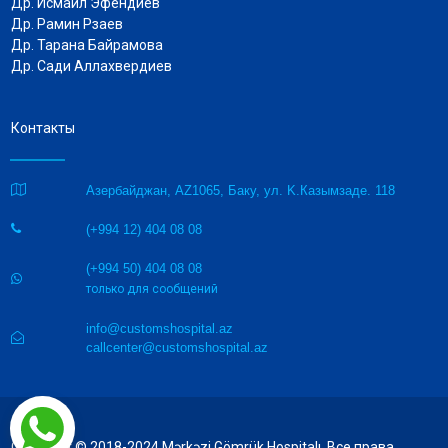
Др.
Исмаил Эфендиев
Др. Рамин Рзаев
Др. Тарана Байрамова
Др. Сади Аллахвердиев
Контакты

Азербайджан, AZ1065, Баку, ул. K.Казымзаде. 118
(+994 12) 404 08 08

(+994 50) 404 08 08

только для сообщений
info@customshospital.az

callcenter@customshospital.az
Copyright © 2018-2024 Mərkəzi Gömrük Hospitalı. Все права