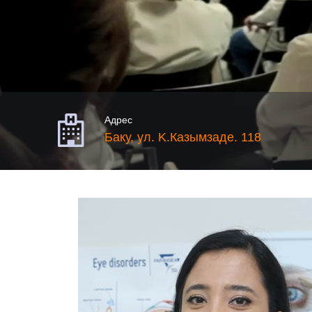

Адрес
Баку, ул. K.Казымзаде. 118