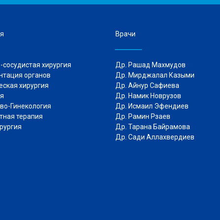
я
Врачи
-сосудистая хирургия
Др. Рашад Махмудов
нтация органов
Др. Мирджалал Казыми
еская хирургия
Др. Айнур Сафиева
трия
Др. Намик Новрузов
во-Гинекология
Др.
Исмаил Эфендиев
ная терапия
Др. Рамин Рзаев
рургия
Др. Тарана Байрамова
Др. Сади Аллахвердиев