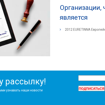
Организации,
является
2012 EURETINNA Европей
у рассылку!
ыми узнавать наши новости