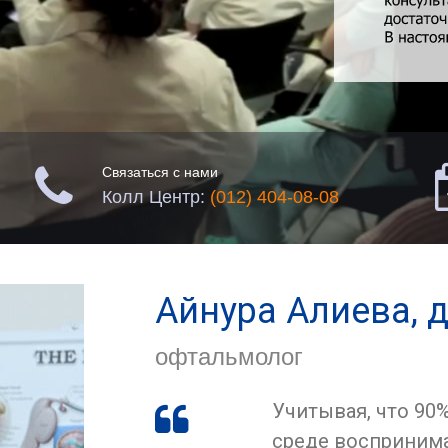

Связаться с нами
Колл Центр:
(012) 404-08-08
Айнура Алиева, д
офтальмолог
Учитывая, что 9

среде воспринима