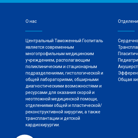
О нас
Отделени
Центральный Таможенный Госпиталь
Сердечно
является современным
Транспла
многопрофильным медицинским
Пласитич
учреждением, располагающим
Педиа
поликлиническим и стационарным
Акушерст
подразделениями, гистологической и
Эфферент
общей лабораториями, обширными
Общая хи
диагностическими возможностями и
ресурсами для оказания скорой и
неотложной медицинской помощи,
отделениями общей и пластической/
реконструктивной хирургии, а также
трансплантации и детской
кардиохирургии.