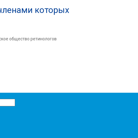
 членами которых
ское общество ретинологов