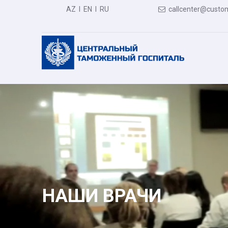
AZ
I
EN
I
RU
callcenter@custom

НАШИ ВРАЧИ