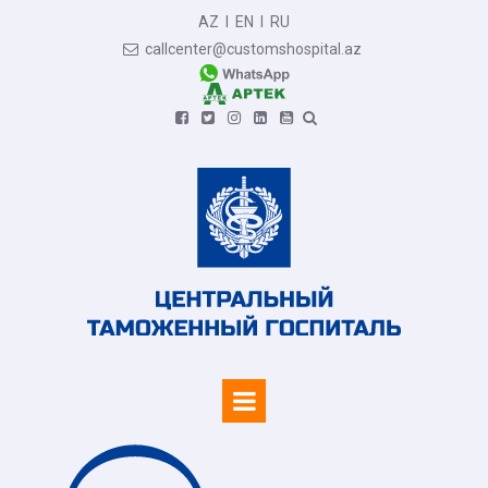
AZ
I
EN
I
RU
callcenter@customshospital.az






