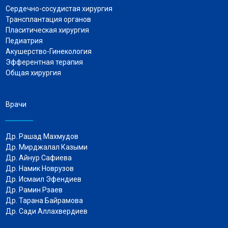
Сердечно-сосудистая хирургия
Трансплантация органов
Пласитическая хирургия
Педиатрия
Акушерство-Гинекология
Эфферентная терапия
Общая хирургия
Врачи
Др. Рашад Махмудов
Др. Мирджалал Казыми
Др. Айнур Сафиева
Др. Намик Новрузов
Др.
Исмаил Эфендиев
Др. Рамин Рзаев
Др. Тарана Байрамова
Др. Сади Аллахвердиев