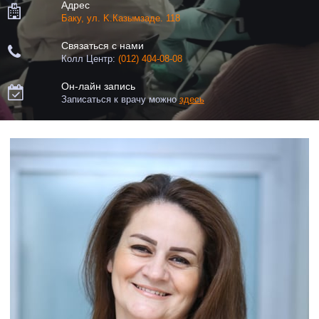
Адрес

Баку, ул. K.Казымзаде. 118
Связаться с нами

Колл Центр:
(012) 404-08-08
Он-лайн запись

Записаться к врачу можно
здесь